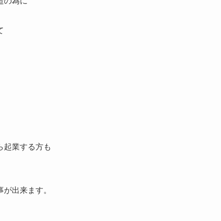
造の為に
て
ら起業する方も
事が出来ます。