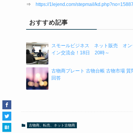
⇒
https://1lejend.com/stepmail/kd.php?no=1588
おすすめ記事
スモールビジネス ネット販売 オン
イン交流会！18日 20時～
古物商プレート 古物台帳 古物市場 質
回答
古物商、転売、ネット古物商