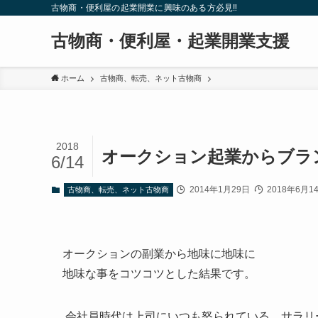
古物商・便利屋の起業開業に興味のある方必見‼
古物商・便利屋・起業開業支援
ホーム
古物商、転売、ネット古物商
2018
オークション起業からブ
6/14
2014年1月29日
2018年6月1
古物商、転売、ネット古物商
オークションの副業から地味に地味に
地味な事をコツコツとした結果です。
会社員時代は上司にいつも怒られている サラリ