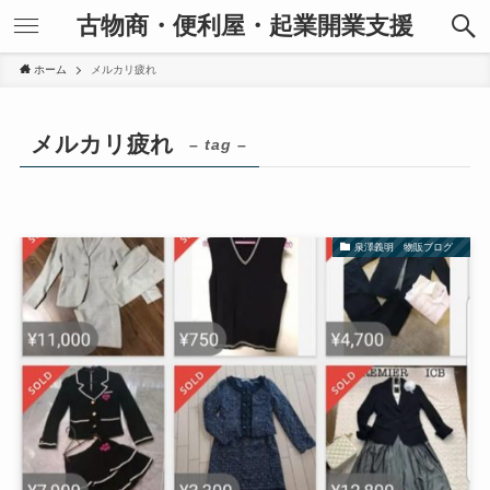
古物商・便利屋・起業開業支援
ホーム
メルカリ疲れ
メルカリ疲れ
– tag –
泉澤義明 物販ブログ